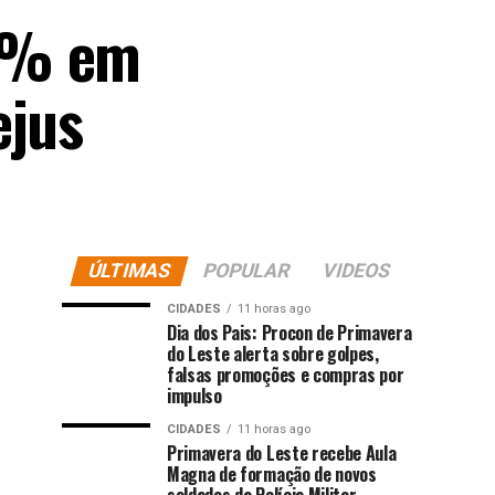
63% em
ejus
ÚLTIMAS
POPULAR
VIDEOS
CIDADES
11 horas ago
Dia dos Pais: Procon de Primavera
do Leste alerta sobre golpes,
falsas promoções e compras por
impulso
CIDADES
11 horas ago
Primavera do Leste recebe Aula
Magna de formação de novos
soldados da Polícia Militar