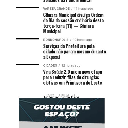
VÁRZEA GRANDE
11 horas ago
Câmara Municipal divulga Ordem
do Dia da sessão ordinária desta
terça-feira (11) — Câmara
Municipal
RONDONÓPOLIS
12 horas ago
Serviços da Prefeitura pela
cidade não param mesmo durante
a Exposul
CIDADES
12 horas ago
Vira Saúde 2.0 inicia nova etapa
para reduzir filas de cirurgias
eletivas em Primavera do Leste
ADVERTISEMENT
Enter ad code here