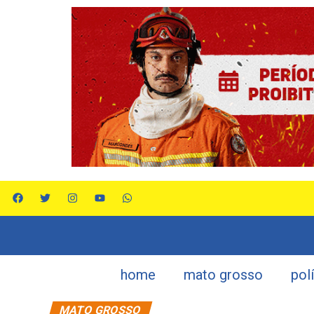
home
mato grosso
pol
MATO GROSSO