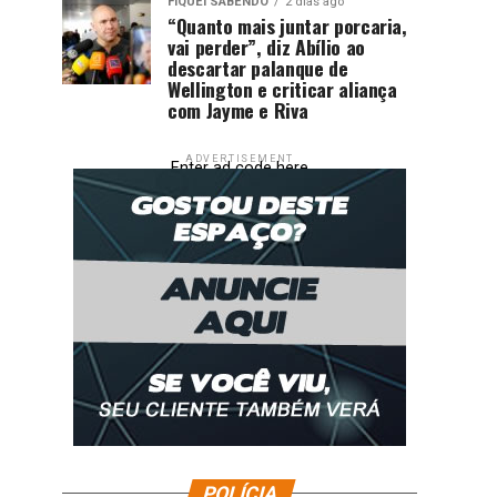
FIQUEI SABENDO
2 dias ago
“Quanto mais juntar porcaria,
vai perder”, diz Abílio ao
descartar palanque de
Wellington e criticar aliança
com Jayme e Riva
ADVERTISEMENT
Enter ad code here
POLÍCIA