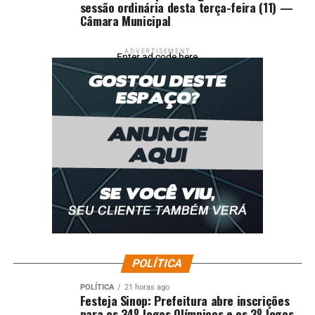
sessão ordinária desta terça-feira (11) —
Câmara Municipal
ADVERTISEMENT
Enter ad code here
POLÍTICA
POLÍTICA
21 horas ago
Festeja Sinop: Prefeitura abre inscrições
para os 34º Jogos Olímpicos e os 3º Jogos