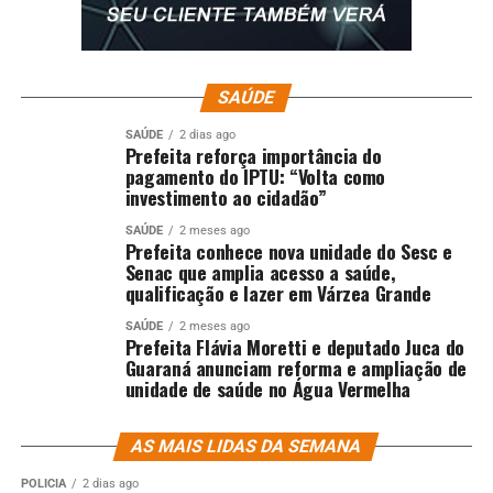
SAÚDE
SAÚDE
2 dias ago
Prefeita reforça importância do
pagamento do IPTU: “Volta como
investimento ao cidadão”
SAÚDE
2 meses ago
Prefeita conhece nova unidade do Sesc e
Senac que amplia acesso a saúde,
qualificação e lazer em Várzea Grande
SAÚDE
2 meses ago
Prefeita Flávia Moretti e deputado Juca do
Guaraná anunciam reforma e ampliação de
unidade de saúde no Água Vermelha
AS MAIS LIDAS DA SEMANA
POLÍCIA
2 dias ago