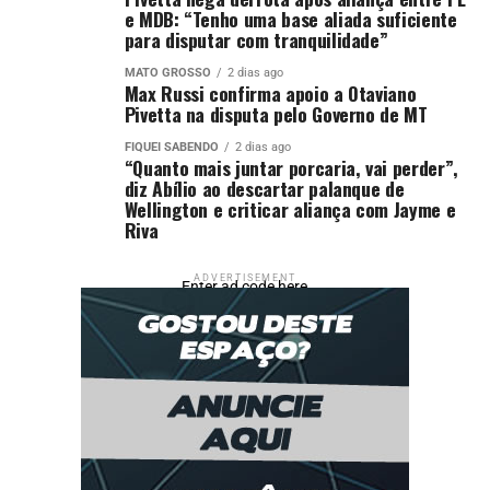
e MDB: “Tenho uma base aliada suficiente
DON'T MISS
para disputar com tranquilidade”
Nova diretoria da Bem-Estar Animal foca em
acolhimento e transformação
MATO GROSSO
2 dias ago
Max Russi confirma apoio a Otaviano
Pivetta na disputa pelo Governo de MT
FIQUEI SABENDO
2 dias ago
“Quanto mais juntar porcaria, vai perder”,
diz Abílio ao descartar palanque de
Wellington e criticar aliança com Jayme e
Riva
ADVERTISEMENT
Enter ad code here