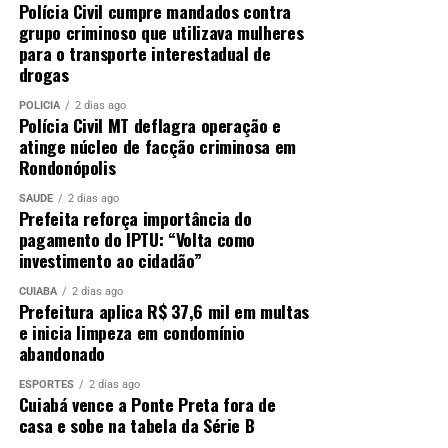
Polícia Civil cumpre mandados contra
grupo criminoso que utilizava mulheres
para o transporte interestadual de
drogas
POLÍCIA
2 dias ago
Polícia Civil MT deflagra operação e
atinge núcleo de facção criminosa em
Rondonópolis
SAÚDE
2 dias ago
Prefeita reforça importância do
pagamento do IPTU: “Volta como
investimento ao cidadão”
CUIABÁ
2 dias ago
Prefeitura aplica R$ 37,6 mil em multas
e inicia limpeza em condomínio
abandonado
ESPORTES
2 dias ago
Cuiabá vence a Ponte Preta fora de
casa e sobe na tabela da Série B