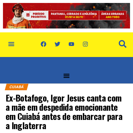
política de privacidade
quem somos
CUIABÁ
Ex-Botafogo, Igor Jesus canta com
a mãe em despedida emocionante
em Cuiabá antes de embarcar para
a Inglaterra