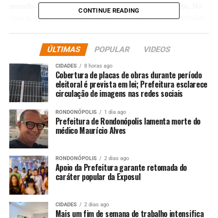
mundo que seria um grande produtor de alimentos. Na
CONTINUE READING
época, o país inteiro produzia 100 milhões de toneladas.
Este ano, 25 anos depois, acredito que Mato Grosso
sozinho alcançará essa marca”, afirmou.
ÚLTIMAS
POPULAR
VIDEOS
A superintendente de Agronegócio e Energia da Sedec,
CIDADES
8 horas ago
Camila Bez Batti, também ressaltou o papel estratégico
Cobertura de placas de obras durante período
eleitoral é prevista em lei; Prefeitura esclarece
do estado no fortalecimento da cadeia do milho.
circulação de imagens nas redes sociais
“A Sedec atua de forma estratégica para fortalecer toda
RONDONÓPOLIS
1 dia ago
a cadeia produtiva do milho em Mato Grosso. Hoje, cerca
Prefeitura de Rondonópolis lamenta morte do
médico Maurício Alves
de 30% da nossa produção já é destinada à
agroindustrialização, e temos uma meta ambiciosa:
dobrar esse volume até 2035. Para isso, seguimos
RONDONÓPOLIS
2 dias ago
trabalhando fortemente na concessão de incentivos
Apoio da Prefeitura garante retomada do
caráter popular da Exposul
fiscais, na atração de investimentos e na expansão dos
mercados internacionais”, destacou.
CIDADES
2 dias ago
Mato Grosso, líder nacional na produção de milho, se
Mais um fim de semana de trabalho intensifica