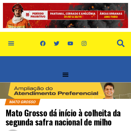
política de privacidade
quem somos
MATO GROSSO
Mato Grosso dá início à colheita da
segunda safra nacional de milho