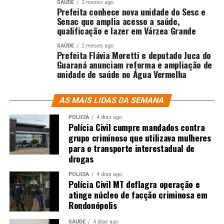
SAÚDE
2 meses ago
Prefeita conhece nova unidade do Sesc e
Senac que amplia acesso a saúde,
qualificação e lazer em Várzea Grande
SAÚDE
2 meses ago
Prefeita Flávia Moretti e deputado Juca do
Guaraná anunciam reforma e ampliação de
unidade de saúde no Água Vermelha
AS MAIS LIDAS DA SEMANA
POLÍCIA
4 dias ago
Polícia Civil cumpre mandados contra
grupo criminoso que utilizava mulheres
para o transporte interestadual de
drogas
POLÍCIA
4 dias ago
Polícia Civil MT deflagra operação e
atinge núcleo de facção criminosa em
Rondonópolis
SAÚDE
4 dias ago