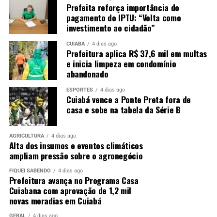
Prefeita reforça importância do
pagamento do IPTU: “Volta como
investimento ao cidadão”
CUIABÁ
4 dias ago
Prefeitura aplica R$ 37,6 mil em multas
e inicia limpeza em condomínio
abandonado
ESPORTES
4 dias ago
Cuiabá vence a Ponte Preta fora de
casa e sobe na tabela da Série B
AGRICULTURA
4 dias ago
Alta dos insumos e eventos climáticos
ampliam pressão sobre o agronegócio
FIQUEI SABENDO
4 dias ago
Prefeitura avança no Programa Casa
Cuiabana com aprovação de 1,2 mil
novas moradias em Cuiabá
GERAL
4 dias ago