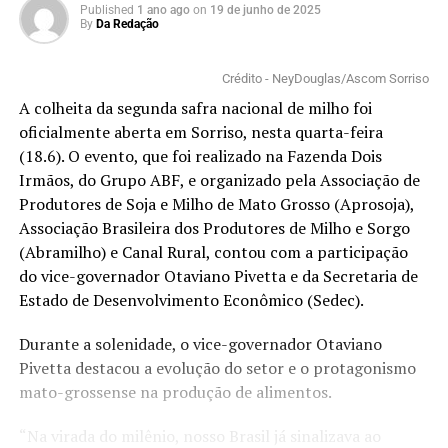
Published
1 ano ago
on
19 de junho de 2025
By
Da Redação
Crédito - NeyDouglas/Ascom Sorriso
A colheita da segunda safra nacional de milho foi
oficialmente aberta em Sorriso, nesta quarta-feira
(18.6). O evento, que foi realizado na Fazenda Dois
Irmãos, do Grupo ABF, e organizado pela Associação de
Produtores de Soja e Milho de Mato Grosso (Aprosoja),
Associação Brasileira dos Produtores de Milho e Sorgo
(Abramilho) e Canal Rural, contou com a participação
do vice-governador Otaviano Pivetta e da Secretaria de
Estado de Desenvolvimento Econômico (Sedec).
Durante a solenidade, o vice-governador Otaviano
Pivetta destacou a evolução do setor e o protagonismo
mato-grossense na produção de alimentos.
“Na virada do milênio, nosso Brasil já sinalizava ao