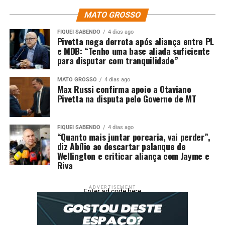
Presente no evento, o presidente da Aprosoja, Lucas
MATO GROSSO
Beber, ressaltou o papel sustentável da agricultura
mato-grossense.
FIQUEI SABENDO
4 dias ago
Pivetta nega derrota após aliança entre PL
e MDB: “Tenho uma base aliada suficiente
“Nosso sistema de produção de soja e milho gera um
para disputar com tranquilidade”
saldo positivo de 1,9 tonelada de carbono retirada da
atmosfera. Ou seja, além de ofertar alimento, nós
MATO GROSSO
4 dias ago
também ajudamos a despoluir o meio ambiente”.
Max Russi confirma apoio a Otaviano
Pivetta na disputa pelo Governo de MT
Pivetta também reforçou o compromisso ambiental do
estado.
FIQUEI SABENDO
4 dias ago
“Quanto mais juntar porcaria, vai perder”,
“Cada hectare que hoje ocupamos, fazemos um desfrute
diz Abílio ao descartar palanque de
da terra melhor que qualquer outro país no mundo.
Wellington e criticar aliança com Jayme e
Riva
Fazemos uma agricultura com alta produção, sem
irrigação e gerando crédito de carbono”, completou.
ADVERTISEMENT
Enter ad code here
Camila acrescentou que a busca por inovação
tecnológica e boas práticas ambientais é um dos pilares
que sustentam a liderança de Mato Grosso.