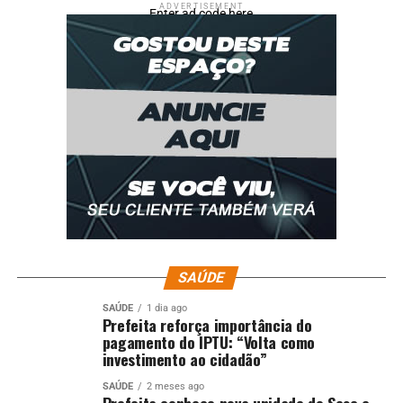
ADVERTISEMENT
Enter ad code here
SAÚDE
SAÚDE
1 dia ago
Prefeita reforça importância do
pagamento do IPTU: “Volta como
investimento ao cidadão”
SAÚDE
2 meses ago
Prefeita conhece nova unidade do Sesc e