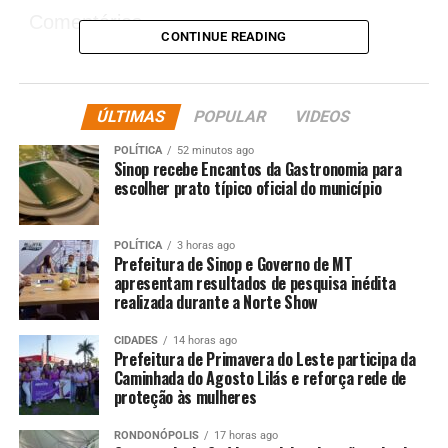
Comentários
CONTINUE READING
RELATED TOPICS:
ÚLTIMAS
POPULAR
VIDEOS
UP NEXT
Paolla Oliveira exibe detalhes de gravação de ‘Vale Tudo’
para fãs: ‘Heleninha’
POLÍTICA
52 minutos ago
Sinop recebe Encantos da Gastronomia para
escolher prato típico oficial do município
DON'T MISS
Bruna Biancardi exibe detalhes do quartinho da filha
Mavie em mansão: ‘Um luxo’
POLÍTICA
3 horas ago
Prefeitura de Sinop e Governo de MT
apresentam resultados de pesquisa inédita
realizada durante a Norte Show
CIDADES
14 horas ago
Prefeitura de Primavera do Leste participa da
Caminhada do Agosto Lilás e reforça rede de
proteção às mulheres
RONDONÓPOLIS
17 horas ago