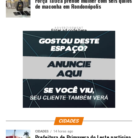
Força Tática prende mulher com seis quilos
de maconha em Rondonópolis
ADVERTISEMENT
Enter ad code here
CIDADES
CIDADES
14 horas ago
Prefeitura de Primavera do Leste participa