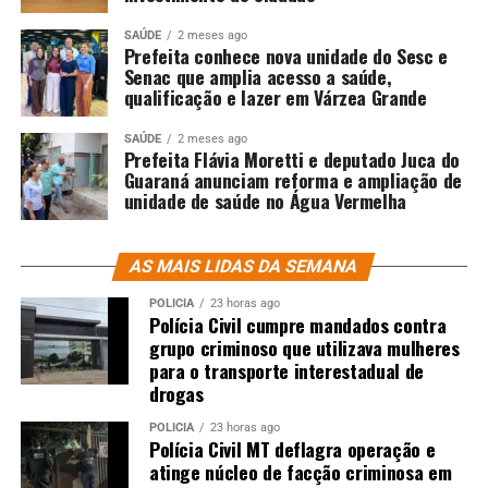
SAÚDE
2 meses ago
Prefeita conhece nova unidade do Sesc e
Senac que amplia acesso a saúde,
qualificação e lazer em Várzea Grande
SAÚDE
2 meses ago
Prefeita Flávia Moretti e deputado Juca do
Guaraná anunciam reforma e ampliação de
unidade de saúde no Água Vermelha
AS MAIS LIDAS DA SEMANA
POLÍCIA
23 horas ago
Polícia Civil cumpre mandados contra
grupo criminoso que utilizava mulheres
para o transporte interestadual de
drogas
POLÍCIA
23 horas ago
Polícia Civil MT deflagra operação e
atinge núcleo de facção criminosa em