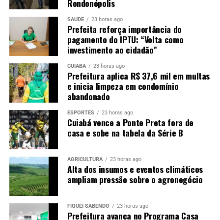
Rondonópolis
SAÚDE
23 horas ago
Prefeita reforça importância do
pagamento do IPTU: “Volta como
investimento ao cidadão”
CUIABÁ
23 horas ago
Prefeitura aplica R$ 37,6 mil em multas
e inicia limpeza em condomínio
abandonado
ESPORTES
23 horas ago
Cuiabá vence a Ponte Preta fora de
casa e sobe na tabela da Série B
AGRICULTURA
23 horas ago
Alta dos insumos e eventos climáticos
ampliam pressão sobre o agronegócio
FIQUEI SABENDO
23 horas ago
Prefeitura avança no Programa Casa