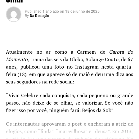
Published
1 ano ago
on
18 de junho de 2025
By
Da Redação
Atualmente no ar como a Carmem de
Garota do
Momento
, trama das seis da Globo, Solange Couto, de 67
anos, publicou uma foto no Instagram nesta quarta-
feira (18), em que aparece só de maiô e deu uma dica aos
seus seguidores na rede social:
“Viva! Celebre cada conquista, cada pequeno ou grande
passo, não deixe de se olhar, se valorizar. Se você não
fizer isso por você, ninguém fará! Beijos da Sol!”
Os internautas aprovaram o post e encheram a atriz de
elogios, como “linda”, “maravilhosa” e “deusa”. Em 2013,
a artista fez uma cirurgia de redução de estômago. Na