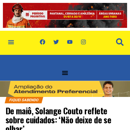
política de privacidade
quem somos
FIQUEI SABENDO
De maiô, Solange Couto reflete
sobre cuidados: ‘Não deixe de se
olhar’