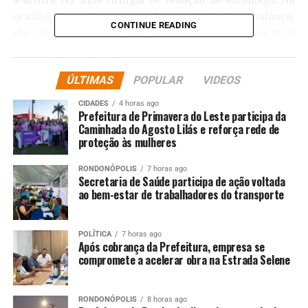
ocasião, ela conta que a mudança não foi só na balança,
CONTINUE READING
ela passou dos 116 quilos para 79. Além de estar mais
disposta, ela passou a se cuidar mais. Confira o clique
abaixo:
ÚLTIMAS
POPULAR
VIDEOS
CIDADES
4 horas ago
Prefeitura de Primavera do Leste participa da
Caminhada do Agosto Lilás e reforça rede de
proteção às mulheres
Comentários
RONDONÓPOLIS
7 horas ago
Secretaria de Saúde participa de ação voltada
RELATED TOPICS:
ao bem-estar de trabalhadores do transporte
UP NEXT
Longe da telinha, atriz Mylla Christie vira corretora de
imóveis: ‘Nos ajudou’
POLÍTICA
7 horas ago
Após cobrança da Prefeitura, empresa se
compromete a acelerar obra na Estrada Selene
DON'T MISS
Deputado Faissal se defende de suspeitas em esquema
de emendas e desafia delegada a apresentar provas
RONDONÓPOLIS
8 horas ago