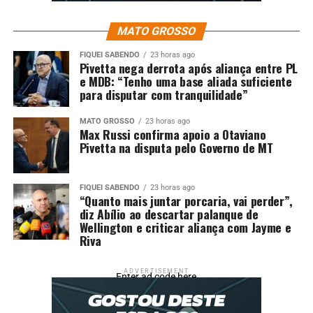
MATO GROSSO
FIQUEI SABENDO
23 horas ago
Pivetta nega derrota após aliança entre PL
e MDB: “Tenho uma base aliada suficiente
para disputar com tranquilidade”
MATO GROSSO
23 horas ago
Max Russi confirma apoio a Otaviano
Pivetta na disputa pelo Governo de MT
FIQUEI SABENDO
23 horas ago
“Quanto mais juntar porcaria, vai perder”,
diz Abílio ao descartar palanque de
Wellington e criticar aliança com Jayme e
Riva
ADVERTISEMENT
Enter ad code here