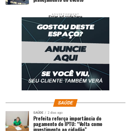
ADVERTISEMENT
Enter ad code here
SAÚDE
SAÚDE
2 dias ago
Prefeita reforça importância do
pagamento do IPTU: “Volta como
investimento ao cidadão”