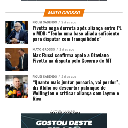
que tentou matar e estuprou ex-companheira em Cuiabá
MATO GROSSO
DON'T MISS
Polícia Militar apreende 103 tabletes de entorpecentes
FIQUEI SABENDO
2 dias ago
escondidos em veículo em Torixoréu
Pivetta nega derrota após aliança entre PL
e MDB: “Tenho uma base aliada suficiente
para disputar com tranquilidade”
MATO GROSSO
2 dias ago
Max Russi confirma apoio a Otaviano
Pivetta na disputa pelo Governo de MT
FIQUEI SABENDO
2 dias ago
“Quanto mais juntar porcaria, vai perder”,
diz Abílio ao descartar palanque de
Wellington e criticar aliança com Jayme e
Riva
ADVERTISEMENT
Enter ad code here