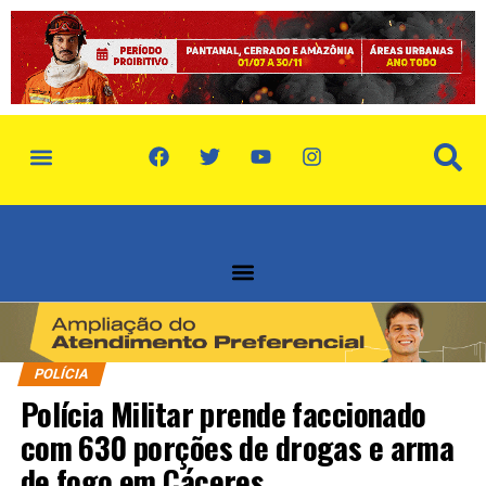
política de privacidade
quem somos
POLÍCIA
Polícia Militar prende faccionado
com 630 porções de drogas e arma
de fogo em Cáceres