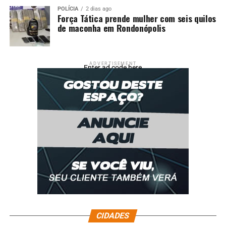
POLÍCIA
2 dias ago
Força Tática prende mulher com seis quilos
de maconha em Rondonópolis
ADVERTISEMENT
Enter ad code here
CIDADES