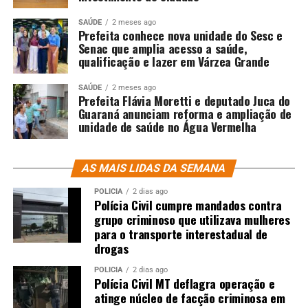
SAÚDE
2 meses ago
Prefeita conhece nova unidade do Sesc e
Senac que amplia acesso a saúde,
qualificação e lazer em Várzea Grande
SAÚDE
2 meses ago
Prefeita Flávia Moretti e deputado Juca do
Guaraná anunciam reforma e ampliação de
unidade de saúde no Água Vermelha
AS MAIS LIDAS DA SEMANA
POLÍCIA
2 dias ago
Polícia Civil cumpre mandados contra
grupo criminoso que utilizava mulheres
para o transporte interestadual de
drogas
POLÍCIA
2 dias ago
Polícia Civil MT deflagra operação e
atinge núcleo de facção criminosa em